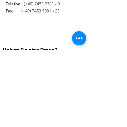
Telefon
: (+49)
7453 9381 - 0
Fax:
(+49)
7453 9381 - 23
Haben Sie eine Frage?
Dann senden Sie uns eine Mail:
> Mail senden!
Quick Links
Revisionssysteme
Spiegelsysteme